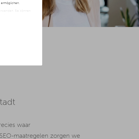
n ermöglichen.
 verwenden. Sie können
t freiwillig und kann
ite klicken.
tadt
precies waar
te SEO-maatregelen zorgen we