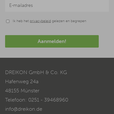
Ik heb het
privacybeleid
gelezen en begrepen
Aanmelden!
DREIKON GmbH & Co. KG
Hafenweg 24a
48155
Münster
Telefoon:
0251 - 39468960
info@dreikon.de