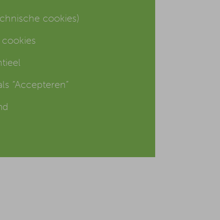
chnische cookies)
 cookies
tieel
als “Accepteren”
md