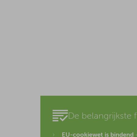
De belangrijkste 
EU-cookiewet is bindend
–