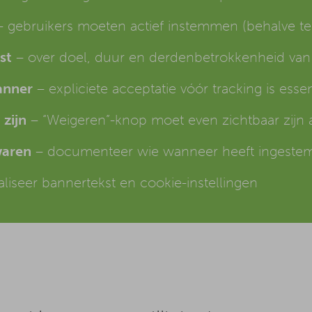
 gebruikers moeten actief instemmen (behalve te
st
– over doel, duur en derdenbetrokkenheid van
anner
– expliciete acceptatie vóór tracking is essen
zijn
– “Weigeren”-knop moet even zichtbaar zijn 
waren
– documenteer wie wanneer heeft ingeste
liseer bannertekst en cookie-instellingen