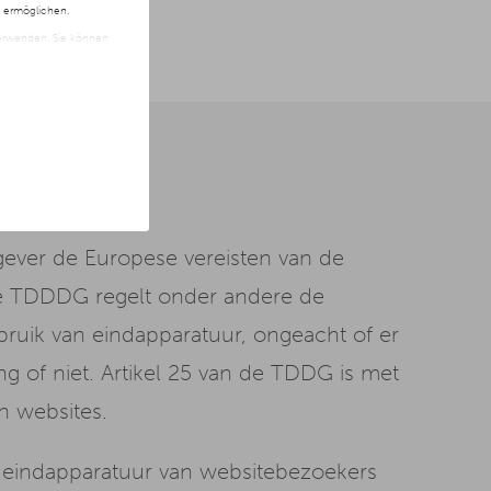
n ermöglichen.
 verwenden. Sie können
t freiwillig und kann
ite klicken.
ver de Europese vereisten van de
De TDDDG regelt onder andere de
bruik van eindapparatuur, ongeacht of er
ing of niet. Artikel 25 van de TDDG is met
n websites.
e eindapparatuur van websitebezoekers