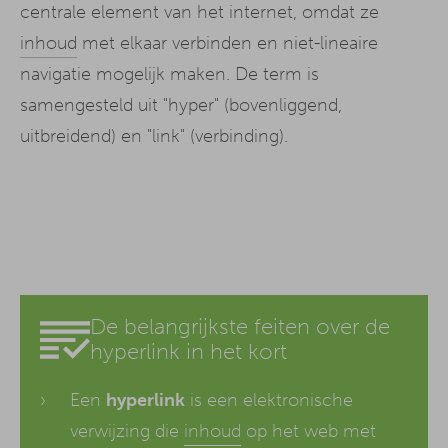
centrale element van het internet, omdat ze
inhoud
met elkaar verbinden en niet-lineaire
navigatie mogelijk maken. De term is
samengesteld uit "hyper" (bovenliggend,
uitbreidend) en "link" (verbinding).
De belangrijkste feiten over de
hyperlink in het kort
Een
hyperlink
is een elektronische
verwijzing die
inhoud
op het web met