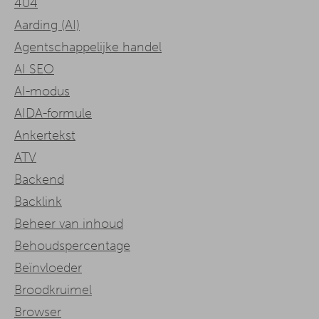
404
Aarding (AI)
Agentschappelijke handel
AI SEO
AI-modus
AIDA-formule
Ankertekst
ATV
Backend
Backlink
Beheer van inhoud
Behoudspercentage
Beïnvloeder
Broodkruimel
Browser