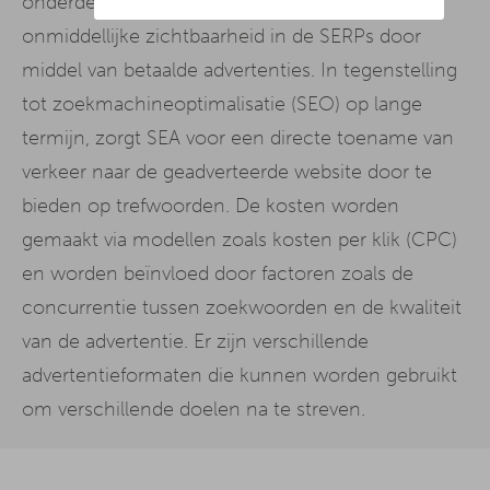
onderdeel van online marketing dat zorgt voor
Übereinstimmung mit den europäischen
Datenschutzvorschriften ermöglichen.
onmiddellijke zichtbaarheid in de SERPs door
Da wir Ihre Privatsphäre schätzen, bitten wir Sie hiermit um
middel van betaalde advertenties. In tegenstelling
Ihre Einwilligung, die folgenden Cookies und Technologien
zu verwenden. Sie können nur der Verwendung von
tot zoekmachineoptimalisatie (SEO) op lange
notwendigen Cookies zustimmen oder hier Ihre individuelle
Auswahl bestätigen. Ihre Einwilligung ist freiwillig und kann
termijn, zorgt SEA voor een directe toename van
jederzeit später geändert oder widerrufen werden, indem Sie
auf die Schaltfläche Einstellungen am unteren Ende der
verkeer naar de geadverteerde website door te
Webseite klicken.
Weitere Informationen erhalten Sie in
bieden op trefwoorden. De kosten worden
unserer
Datenschutzerklärung
und im
Impressum
.
gemaakt via modellen zoals kosten per klik (CPC)
en worden beïnvloed door factoren zoals de
concurrentie tussen zoekwoorden en de kwaliteit
van de advertentie. Er zijn verschillende
advertentieformaten die kunnen worden gebruikt
om verschillende doelen na te streven.