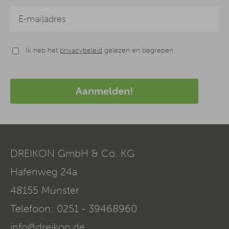
Ik heb het
privacybeleid
gelezen en begrepen
Aanmelden!
DREIKON GmbH & Co. KG
Hafenweg 24a
48155
Münster
Telefoon:
0251 - 39468960
info@dreikon.de