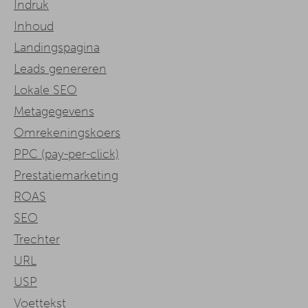
Indruk
Inhoud
Landingspagina
Leads genereren
Lokale SEO
Metagegevens
Omrekeningskoers
PPC (pay-per-click)
Prestatiemarketing
ROAS
SEO
Trechter
URL
USP
Voettekst