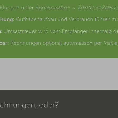
hlungen unter
Kontoauszüge → Erhaltene Zahlu
chung:
Guthabenaufbau und Verbrauch führen z
:
Umsatzsteuer wird vom Empfänger innerhalb de
bar:
Rechnungen optional automatisch per Mail e
echnungen, oder?