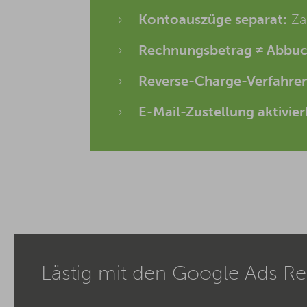
Kontoauszüge separat:
Za
Rechnungsbetrag ≠ Abbu
Reverse-Charge-Verfahren
E-Mail-Zustellung aktivier
Lästig mit den Google Ads R