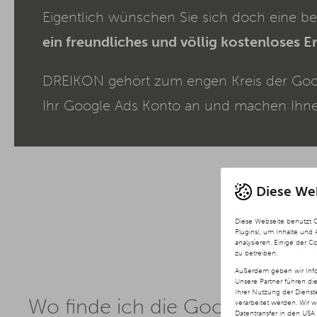
Eigentlich wünschen Sie sich doch eine b
ein freundliches und völlig kostenloses E
DREIKON gehört zum engen Kreis der Googl
Ihr Google Ads Konto an und machen Ihne
Diese We
Diese Webseite benutzt 
Plugins), um Inhalte und
analysieren. Einige der C
zu betreiben.
Außerdem geben wir Info
Unsere Partner führen di
Ihrer Nutzung der Diens
Wo finde ich die Google AdW
verarbeitet werden. Wir 
Datentransfer in den USA 