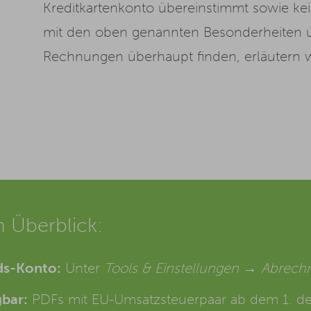
Kreditkartenkonto übereinstimmt sowie ke
mit den oben genannten Besonderheiten 
Rechnungen überhaupt finden, erläutern w
m Überblick:
ds-Konto:
Unter
Tools & Einstellungen → Abre
bar:
PDFs mit EU-Umsatzsteuerpaar ab dem 1. d