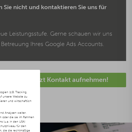
 Sie nicht und kontaktieren Sie uns für
eue Leistungsstufe. Gerne schauen wir uns
 Betreuung Ihres Google Ads Accounts.
Jetzt Kontakt aufnehmen!
ien (z.B. Tracking,
uf unsere Website zu
ieren und wirtschaftlich
nd Analysen weiter.
en oder die sie im Rahmen
 (u.a. in den USA)
chutzniveau für den
ln, die die rechtmäßige