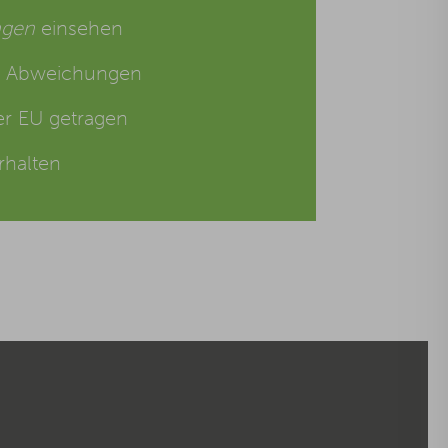
ngen
einsehen
u Abweichungen
r EU getragen
rhalten