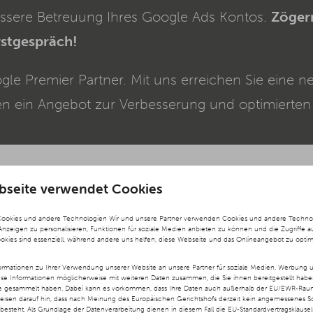
essere Betreuung Ihres Google Ads Kontos.
Zögern
rstgespräch!
e Premier Partner. Mit uns erreichen Sie eine n
n ein Angebot zur Verbesserung und optimierten
bseite verwendet Cookies
Cookies und andere Technologien Wir und unsere Partner verwenden Cookies und andere Technolog
 Anzeigen zu personalisieren, Funktionen für soziale Medien anbieten zu können und die Zugriffe a
ookies sind essenziell, während andere uns helfen, diese Webseite und das Onlineangebot zu optim
rmationen zu Ihrer Verwendung unserer Website an unsere Partner für soziale Medien, Werbung u
ese Informationen möglicherweise mit weiteren Daten zusammen, die Sie ihnen bereitgestellt hab
te gesammelt haben. Dabei kann es vorkommen, dass Ihre Daten auch außerhalb der EU/EWR-Raums
ords Rechnung?
weisen darauf hin, dass nach Meinung des Europäischen Gerichtshofs derzeit kein angemessenes S
besteht. Als Grundlage der Datenverarbeitung dienen in diesem Fall die EU-Standardvertragsklause