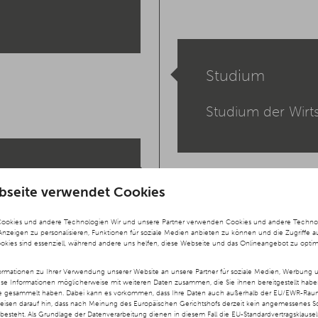
Studium
Studium der Wirts
bseite verwendet Cookies
ösungen,
Cookies und andere Technologien Wir und unsere Partner verwenden Cookies und andere Technolog
 Anzeigen zu personalisieren, Funktionen für soziale Medien anbieten zu können und die Zugriffe a
ookies sind essenziell, während andere uns helfen, diese Webseite und das Onlineangebot zu optim
rmationen zu Ihrer Verwendung unserer Website an unsere Partner für soziale Medien, Werbung u
ese Informationen möglicherweise mit weiteren Daten zusammen, die Sie ihnen bereitgestellt hab
te gesammelt haben. Dabei kann es vorkommen, dass Ihre Daten auch außerhalb der EU/EWR-Raums
Gesellschafter
weisen darauf hin, dass nach Meinung des Europäischen Gerichtshofs derzeit kein angemessenes S
besteht. Als Grundlage der Datenverarbeitung dienen in diesem Fall die EU-Standardvertragsklause