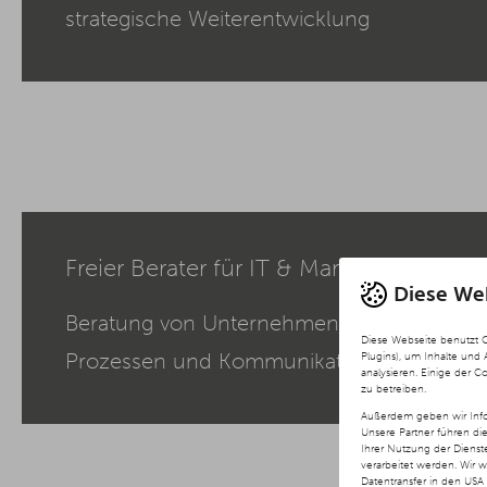
strategische Weiterentwicklung
Freier Berater für IT & Marketing
Diese We
Beratung von Unternehmen zu digitalen L
Diese Webseite benutzt 
Prozessen und Kommunikation
Plugins), um Inhalte und
analysieren. Einige der C
zu betreiben.
Außerdem geben wir Info
Unsere Partner führen di
Ihrer Nutzung der Diens
verarbeitet werden. Wir 
Datentransfer in den USA 