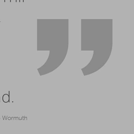
,
nd.
o Wormuth