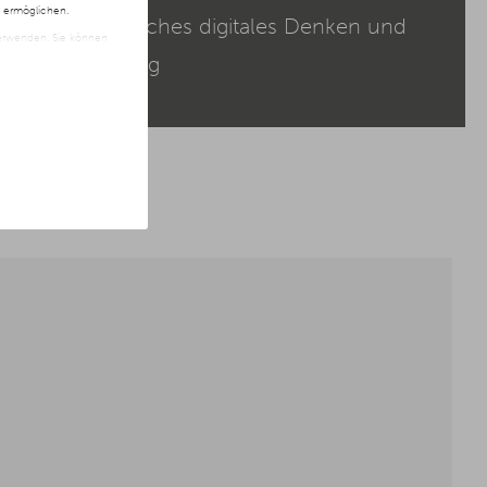
n ermöglichen.
tung, ganzheitliches digitales Denken und
 verwenden. Sie können
t freiwillig und kann
e Verantwortung
ite klicken.