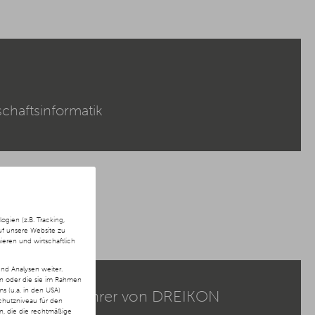
chaftsinformatik
ien (z.B. Tracking,
uf unsere Website zu
ieren und wirtschaftlich
nd Analysen weiter.
en oder die sie im Rahmen
 (u.a. in den USA)
 & Geschäftsführer von DREIKON
chutzniveau für den
ln, die die rechtmäßige