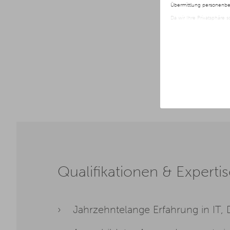
Übermittlung personenbez
Da wir Ihre Privatsphäre 
nur der Verwendung von no
jederzeit später geänder
Weitere Informationen er
Qualifikationen & Experti
Jahrzehntelange Erfahrung in IT, D