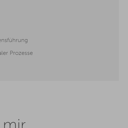
ensführung
aler Prozesse
 mir