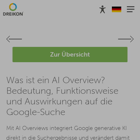
Definition
Aussehen
Relevanz
für SEO
für GEO
für U
Zur Übersicht
Was ist ein AI Overview?
Bedeutung, Funktionsweise
und Auswirkungen auf die
Google-Suche
Mit AI Overviews integriert Google generative KI
direkt in die Suchergebnisse und verändert damit