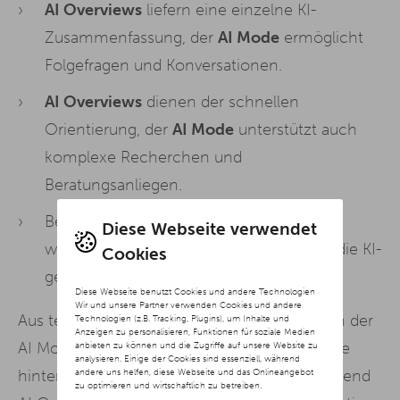
AI Overviews
liefern eine einzelne KI-
Zusammenfassung, der
AI Mode
ermöglicht
Folgefragen und Konversationen.
AI Overviews
dienen der schnellen
Orientierung, der
AI Mode
unterstützt auch
komplexe Recherchen und
Beratungsanliegen.
Bei
AI Overviews
stehen Suchergebnisse
Diese Webseite verwendet
weiterhin im Mittelpunkt, beim
AI Mode
die KI-
Cookies
generierte Antwort.
Diese Webseite benutzt Cookies und andere Technologien
Wir und unsere Partner verwenden Cookies und andere
Aus technischer und strategischer Sicht kann der
Technologien (z.B. Tracking, Plugins), um Inhalte und
Anzeigen zu personalisieren, Funktionen für soziale Medien
AI Mode daher als Weiterentwicklung der Idee
anbieten zu können und die Zugriffe auf unsere Website zu
analysieren. Einige der Cookies sind essenziell, während
andere uns helfen, diese Webseite und das Onlineangebot
hinter AI Overviews betrachtet werden. Während
zu optimieren und wirtschaftlich zu betreiben.