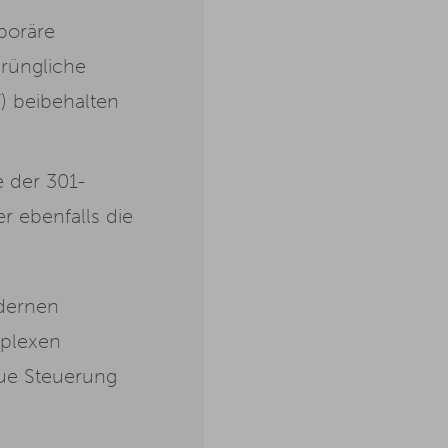
poräre
prüngliche
 beibehalten
e der 301-
er ebenfalls die
odernen
plexen
ue Steuerung