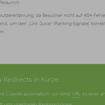
Relaunch
.
 Nutzererfahrung, da Besucher nicht auf
404
-Fehle
nd, um den „Link Juice“ (Ranking-Signale) korre
en.
 Redirects in Kürze:
und Crawler automatisch von einer
URL
zu einer a
ft und übertragen Ranking-Signale