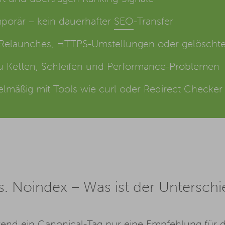
porär – kein dauerhafter
SEO
-Transfer
i Relaunches, HTTPS-Umstellungen oder gelöschte
 zu Ketten, Schleifen und Performance-Problemen
gelmäßig mit Tools wie curl oder Redirect Checke
vs. Noindex – Was ist der Untersch
ährend ein Canonical-Tag nur eine Empfehlung für