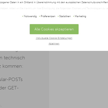
ogener Daten in ein Drittland in Übereinstimmung mit den europäischen Datenschutzvorschrifte
schätzen, bitten wir Sie hiermit um Ihre Einwilligung, die folgenden Cookies und Technologien zu
twendigen Cookies zustimmen oder hier Ihre individuelle Auswahl bestätigen. Ihre Einwilligung is
t oder widerrufen werden, indem Sie auf die Schaltfläche Einstellungen am unteren Ende der Webse
Notwendig
Präferenzen
Statistiken
Marketing
halten Sie in unserer
Datenschutzerklärung
und im
Impressum
.
Alle Cookies akzeptieren
le
Individuelle Cookie Einstellungen
Ablehnen
rleitungen
 in technisch
z kommen:
ular-POSTs
 der GET-
.