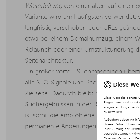
Weiterleitung
von einer alten auf eine n
Variante wird am häufigsten verwendet, 
langfristig verschoben oder URLs geänd
etwa bei einem Domainumzug, einem We
Relaunch oder einer Umstrukturierung d
Seitenarchitektur.
Ein großer Vorteil: Suchmaschinen über
alle SEO-Signale und Backlink-Werte (Lin
Diese We
Zielseite. Dadurch bleibt die Sichtbarkeit
Diese Webseite benutzt 
Plugins), um Inhalte und
Suchergebnissen in der Regel erhalten. 
analysieren. Einige der C
zu betreiben.
ist somit die empfohlene Standardlösung
Außerdem geben wir Info
Unsere Partner führen di
permanente Änderungen.
Ihrer Nutzung der Diens
verarbeitet werden. Wir 
Datentransfer in den USA 