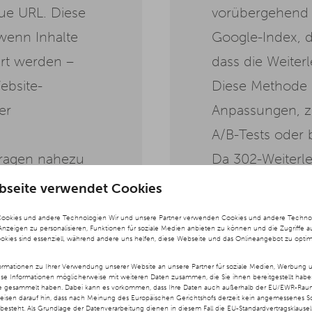
eue URL. Diese
vorübergehend i
wenn Inhalte
Google-Index, 
ert werden –
dass die Weiter
bsite-
Diese Methode ei
er
Anpassungen, z
A/B-Tests oder 
tragen nahezu
Da 302-Weiterle
k Juice) auf die
nicht alle Ranki
bseite verwendet Cookies
 in den
sie nur dann ei
Cookies und andere Technologien Wir und unsere Partner verwenden Cookies und andere Technolog
 Anzeigen zu personalisieren, Funktionen für soziale Medien anbieten zu können und die Zugriffe a
Der 301-Redirect
tatsächlich nur 
ookies sind essenziell, während andere uns helfen, diese Webseite und das Onlineangebot zu optim
 für
rmationen zu Ihrer Verwendung unserer Website an unsere Partner für soziale Medien, Werbung u
ese Informationen möglicherweise mit weiteren Daten zusammen, die Sie ihnen bereitgestellt hab
te gesammelt haben. Dabei kann es vorkommen, dass Ihre Daten auch außerhalb der EU/EWR-Raums
weisen darauf hin, dass nach Meinung des Europäischen Gerichtshofs derzeit kein angemessenes S
besteht. Als Grundlage der Datenverarbeitung dienen in diesem Fall die EU-Standardvertragsklause