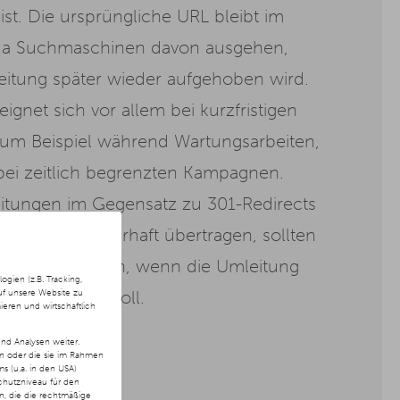
st. Die ursprüngliche URL bleibt im
da Suchmaschinen davon ausgehen,
leitung später wieder aufgehoben wird.
gnet sich vor allem bei kurzfristigen
um Beispiel während Wartungsarbeiten,
bei zeitlich begrenzten Kampagnen.
itungen im Gegensatz zu 301-Redirects
ng-Signale dauerhaft übertragen, sollten
ngesetzt werden, wenn die Umleitung
ien (z.B. Tracking,
uf unsere Website zu
temporär sein soll.
ieren und wirtschaftlich
nd Analysen weiter.
en oder die sie im Rahmen
 (u.a. in den USA)
chutzniveau für den
ln, die die rechtmäßige