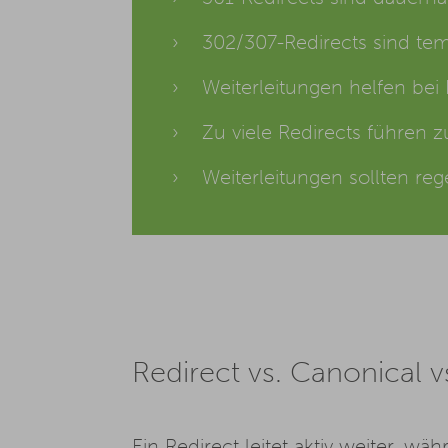
302/307-Redirects sind tem
Weiterleitungen helfen be
Zu viele Redirects führen
Weiterleitungen sollten re
Redirect vs. Canonical 
Ein
Redirect
leitet aktiv weiter, w