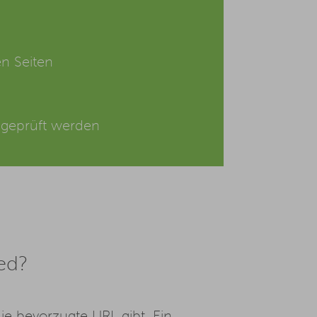
n Seiten
r geprüft werden
ied?
 die bevorzugte
URL
gibt. Ein