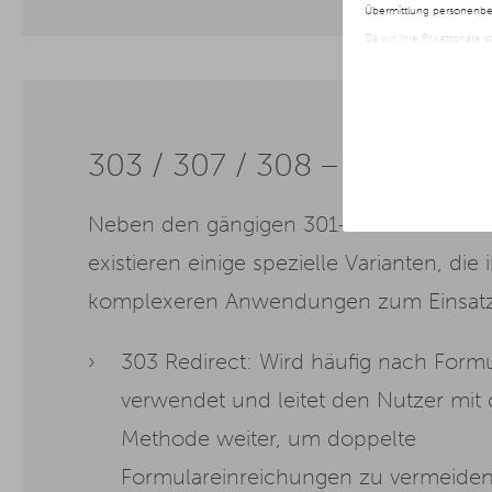
Übermittlung personenbez
Da wir Ihre Privatsphäre 
nur der Verwendung von no
jederzeit später geänder
Weitere Informationen er
303 / 307 / 308 – Sonderfäl
Neben den gängigen 301- und 302-Weite
existieren einige spezielle Varianten, die
komplexeren Anwendungen zum Einsat
303 Redirect: Wird häufig nach Form
verwendet und leitet den Nutzer mit
Methode weiter, um doppelte
Formulareinreichungen zu vermeiden